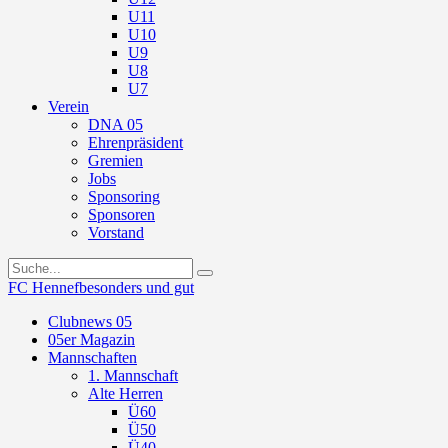
U11
U10
U9
U8
U7
Verein
DNA 05
Ehrenpräsident
Gremien
Jobs
Sponsoring
Sponsoren
Vorstand
FC Hennef
besonders und gut
Clubnews 05
05er Magazin
Mannschaften
1. Mannschaft
Alte Herren
Ü60
Ü50
Ü40