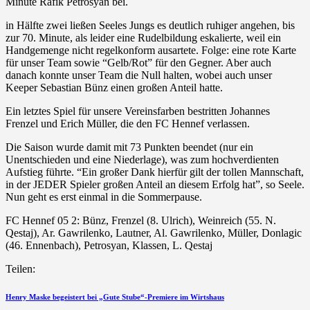
Minute Rafik Petrosyan bei.
in Hälfte zwei ließen Seeles Jungs es deutlich ruhiger angehen, bis
zur 70. Minute, als leider eine Rudelbildung eskalierte, weil ein
Handgemenge nicht regelkonform ausartete. Folge: eine rote Karte
für unser Team sowie “Gelb/Rot” für den Gegner. Aber auch
danach konnte unser Team die Null halten, wobei auch unser
Keeper Sebastian Bünz einen großen Anteil hatte.
Ein letztes Spiel für unsere Vereinsfarben bestritten Johannes
Frenzel und Erich Müller, die den FC Hennef verlassen.
Die Saison wurde damit mit 73 Punkten beendet (nur ein
Unentschieden und eine Niederlage), was zum hochverdienten
Aufstieg führte. “Ein großer Dank hierfür gilt der tollen Mannschaft,
in der JEDER Spieler großen Anteil an diesem Erfolg hat”, so Seele.
Nun geht es erst einmal in die Sommerpause.
FC Hennef 05 2: Bünz, Frenzel (8. Ulrich), Weinreich (55. N.
Qestaj), Ar. Gawrilenko, Lautner, Al. Gawrilenko, Müller, Donlagic
(46. Ennenbach), Petrosyan, Klassen, L. Qestaj
Teilen:
Beitragsnavigation
vorherigen
Henry Maske begeistert bei „Gute Stube“-Premiere im Wirtshaus