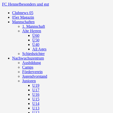
FC Hennef
besonders und gut
Clubnews 05
05er Magazin
Mannschaften
1. Mannschaft
Alte Herren
Ü60
Ü50
Ü40
All Ages
Schiedsrichter
Nachwuchszentrum
Ausbildung
Camps
Förderverein
Jugendvorstand
Junioren
U19
U17
U16
U15
U14
U13
U12