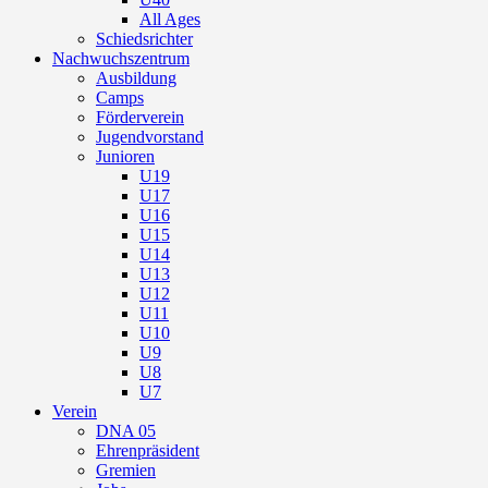
All Ages
Schiedsrichter
Nachwuchszentrum
Ausbildung
Camps
Förderverein
Jugendvorstand
Junioren
U19
U17
U16
U15
U14
U13
U12
U11
U10
U9
U8
U7
Verein
DNA 05
Ehrenpräsident
Gremien