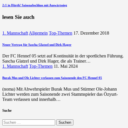
Beitrag
nächsten
2:1 in Hürth! Saisonabschluss mit Auswärtssieg
Beitrag
lesen Sie auch
1. Mannschaft
Allgemein
Top-Themen
17. Dezember 2018
Neuer Vertrag für Sascha Glatzel und Dirk Hager
Der FC Hennef 05 setzt auf Kontinuität in der sportlichen Führung.
Sascha Glatzel und Dirk Hager, die als Trainer…
1. Mannschaft
Top-Themen
11. Mai 2024
Burak Mus und Ole Lichter verlassen zum Saisonende den FC Hennef 05
(noma) Mit Abwehrspieler Burak Mus und Stürmer Ole-Johann
Lichter werden zum Saisonende zwei Stammspieler das Özyurt-
Team verlassen und innerhalb…
Suche
Suchen
nach: