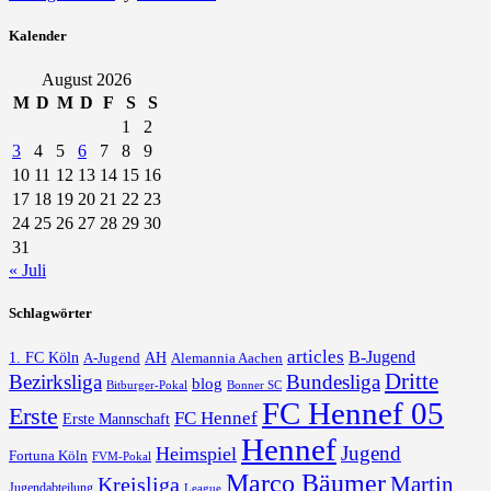
Kalender
August 2026
M
D
M
D
F
S
S
1
2
3
4
5
6
7
8
9
10
11
12
13
14
15
16
17
18
19
20
21
22
23
24
25
26
27
28
29
30
31
« Juli
Schlagwörter
articles
B-Jugend
1. FC Köln
AH
A-Jugend
Alemannia Aachen
Dritte
Bezirksliga
Bundesliga
blog
Bonner SC
Bitburger-Pokal
FC Hennef 05
Erste
FC Hennef
Erste Mannschaft
Hennef
Jugend
Heimspiel
Fortuna Köln
FVM-Pokal
Marco Bäumer
Martin
Kreisliga
Jugendabteilung
League