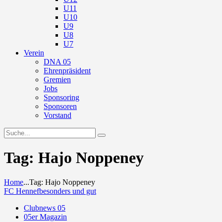
U11
U10
U9
U8
U7
Verein
DNA 05
Ehrenpräsident
Gremien
Jobs
Sponsoring
Sponsoren
Vorstand
Tag: Hajo Noppeney
Home
...
Tag: Hajo Noppeney
FC Hennef
besonders und gut
Clubnews 05
05er Magazin