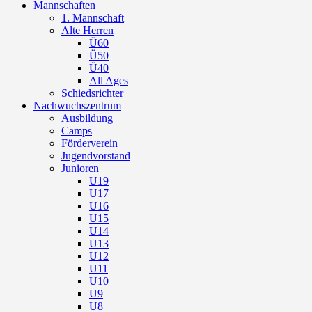
Mannschaften
1. Mannschaft
Alte Herren
Ü60
Ü50
Ü40
All Ages
Schiedsrichter
Nachwuchszentrum
Ausbildung
Camps
Förderverein
Jugendvorstand
Junioren
U19
U17
U16
U15
U14
U13
U12
U11
U10
U9
U8