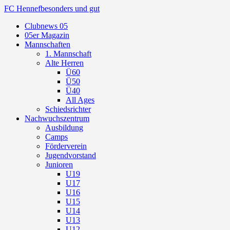
FC Hennef
besonders und gut
Clubnews 05
05er Magazin
Mannschaften
1. Mannschaft
Alte Herren
Ü60
Ü50
Ü40
All Ages
Schiedsrichter
Nachwuchszentrum
Ausbildung
Camps
Förderverein
Jugendvorstand
Junioren
U19
U17
U16
U15
U14
U13
U12